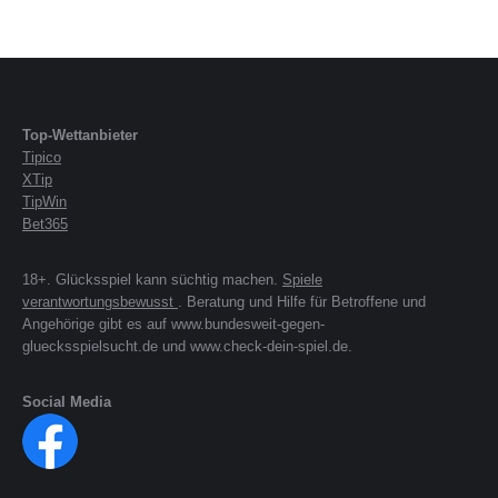
Top-Wettanbieter
Tipico
XTip
TipWin
Bet365
18+. Glücksspiel kann süchtig machen.
Spiele
verantwortungsbewusst
. Beratung und Hilfe für Betroffene und
Angehörige gibt es auf www.bundesweit-gegen-
gluecksspielsucht.de und www.check-dein-spiel.de.
Social Media