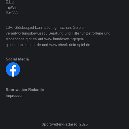
XTip
TipWin
Bet365
18+. Glücksspiel kann süchtig machen.
Spiele
verantwortungsbewusst
. Beratung und Hilfe für Betroffene und
Angehörige gibt es auf www.bundesweit-gegen-
gluecksspielsucht.de und www.check-dein-spiel.de.
Social Media
Sportwetten-Radar.de
Impressum
Sportwetten-Radar (c) 2025