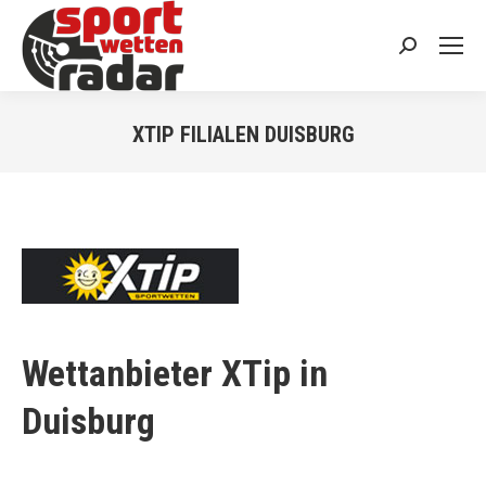
Search:
XTIP FILIALEN DUISBURG
You are here:
Wettanbieter XTip in
Duisburg