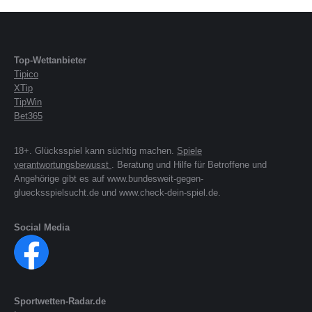
Top-Wettanbieter
Tipico
XTip
TipWin
Bet365
18+. Glücksspiel kann süchtig machen.
Spiele
verantwortungsbewusst
. Beratung und Hilfe für Betroffene und
Angehörige gibt es auf www.bundesweit-gegen-
gluecksspielsucht.de und www.check-dein-spiel.de.
Social Media
Sportwetten-Radar.de