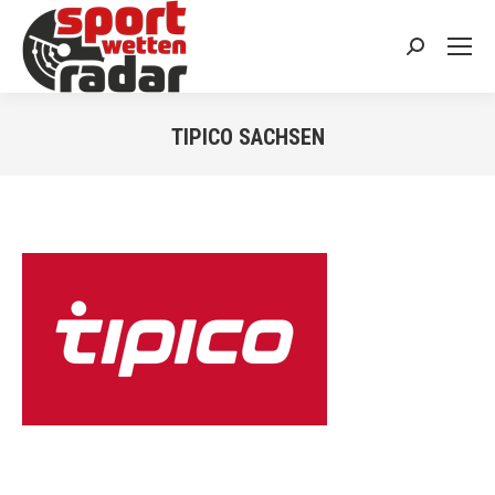
Search:
TIPICO SACHSEN
You are here: