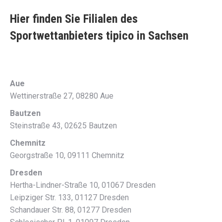
Hier finden Sie Filialen des
Sportwettanbieters tipico in Sachsen
Aue
Wettinerstraße 27, 08280 Aue
Bautzen
Steinstraße 43, 02625 Bautzen
Chemnitz
Georgstraße 10, 09111 Chemnitz
Dresden
Hertha-Lindner-Straße 10, 01067 Dresden
Leipziger Str. 133, 01127 Dresden
Schandauer Str. 88, 01277 Dresden