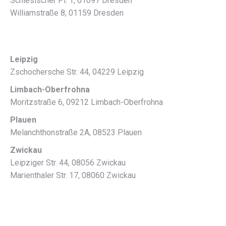
Schlesischer Pl. 1, 01097 Dresden
Williamstraße 8, 01159 Dresden
Leipzig
Zschochersche Str. 44, 04229 Leipzig
Limbach-Oberfrohna
Moritzstraße 6, 09212 Limbach-Oberfrohna
Plauen
Melanchthonstraße 2A, 08523 Plauen
Zwickau
Leipziger Str. 44, 08056 Zwickau
Marienthaler Str. 17, 08060 Zwickau