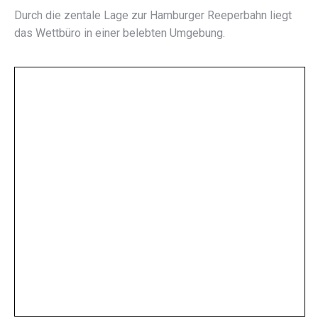
Durch die zentale Lage zur Hamburger Reeperbahn liegt
das Wettbüro in einer belebten Umgebung.