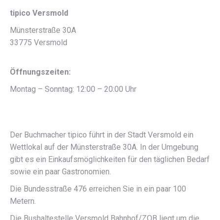
tipico Versmold
Münsterstraße 30A
33775 Versmold
Öffnungszeiten:
Montag – Sonntag: 12:00 – 20:00 Uhr
Der Buchmacher tipico führt in der Stadt Versmold ein
Wettlokal auf der Münsterstraße 30A. In der Umgebung
gibt es ein Einkaufsmöglichkeiten für den täglichen Bedarf
sowie ein paar Gastronomien.
Die Bundesstraße 476 erreichen Sie in ein paar 100
Metern.
Die Bushaltestelle Versmold Bahnhof/ZOB liegt um die