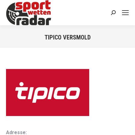
Search:
TIPICO VERSMOLD
You are here:
Adresse: