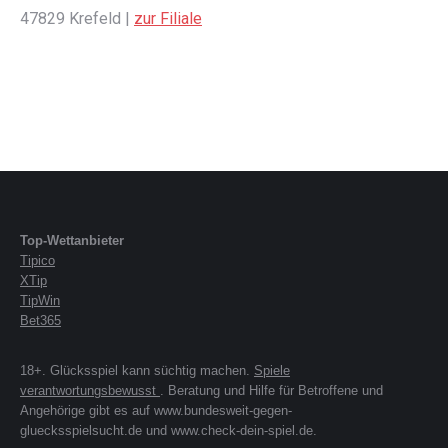
47829 Krefeld |
zur Filiale
Top-Wettanbieter
Tipico
XTip
TipWin
Bet365
18+. Glücksspiel kann süchtig machen.
Spiele
verantwortungsbewusst
. Beratung und Hilfe für Betroffene und
Angehörige gibt es auf www.bundesweit-gegen-
gluecksspielsucht.de und www.check-dein-spiel.de.