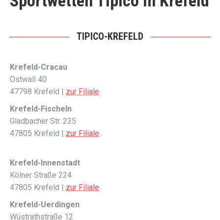
Sportwetten Tipico in Krefeld
TIPICO-KREFELD
Krefeld-Cracau
Ostwall 40
47798 Krefeld |
zur Filiale
Krefeld-Fischeln
Gladbacher Str. 235
47805 Krefeld |
zur Filiale
Krefeld-Innenstadt
Kölner Straße 224
47805 Krefeld |
zur Filiale
Krefeld-Uerdingen
Wüstrathstraße 12