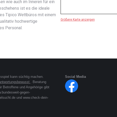
en wie auch im Inneren für ein
schehens ist es die ideale
 des Tipico Wettbüros mit einem
Größere Karte anzeigen
alitativ hochwertige
es Personal.
sspiel kann süchtig machen.
Social Media
rantwortungsbewusst
. Beratung
ür Betroffene und Angehörige gibt
w.bundesweit-gegen-
elsucht.de und www.check-dein-