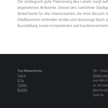
Die strategisch gute Platzierung des Lokals sorgt auß
angenehmes Ambiente: Unweit des Iserlohner Stadtge
Anlaufstelle für alle Interessierten, die ihren Besuch
Stadtbummel verbinden wollen und überzeugt durch qu
Ausstattung sowie kompetentes und kundenorientiert
Top-Wettanbieter
18+. Glück
Tipico
Spiele ve
XTip
und Hilfe f
TipWin
es auf ww
Bet365
gluecksspi
spiel.de.