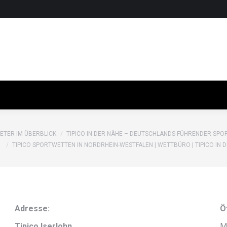
ETER IM ÜBERBLICK
TIPICO IN DER NÄHE – DEUTSCHLANDS FÜHRENDER SPOR
TIPICO SPORTWETTEN IN NORDRHEIN-WESTFALEN | WETTBÜRO | TIPICO IN 
Adresse:
Ö
Tipico Iserlohn
M