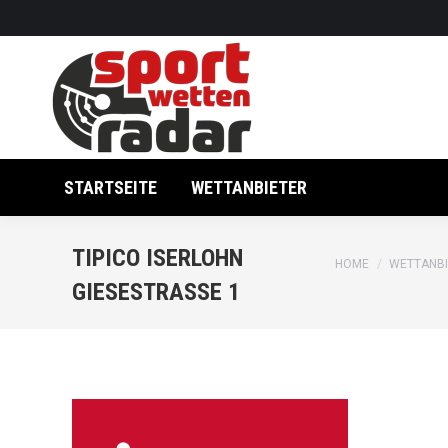
STARTSEITE
WETTANBIETER
TIPICO ISERLOHN
You are here:
HOME
WETTANBI
GIESESTRASSE 1