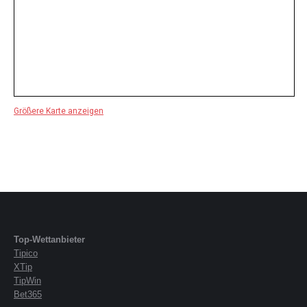
Größere Karte anzeigen
Top-Wettanbieter
Tipico
XTip
TipWin
Bet365