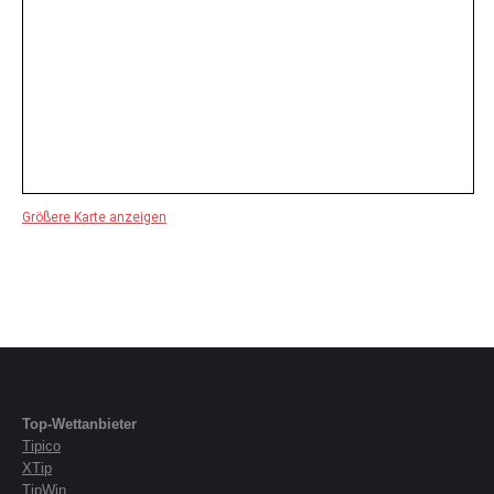
Größere Karte anzeigen
Top-Wettanbieter
Tipico
XTip
TipWin