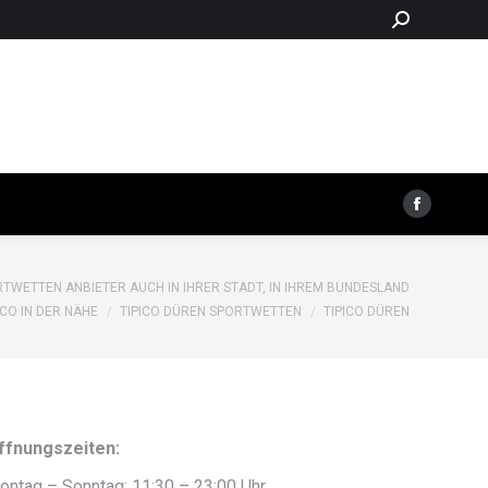
SEARCH:
STARTSEITE
WETTANBIETER
Faceboo
page
opens
in
new
window
Faceboo
page
opens
TWETTEN ANBIETER AUCH IN IHRER STADT, IN IHREM BUNDESLAND
in
CO IN DER NÄHE
TIPICO DÜREN SPORTWETTEN
TIPICO DÜREN
new
window
ffnungszeiten:
ontag – Sonntag: 11:30 – 23:00 Uhr