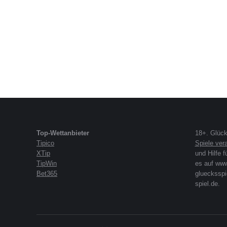
Top-Wettanbieter
18+. Glück
Tipico
Spiele ve
XTip
und Hilfe f
TipWin
es auf ww
Bet365
gluecksspi
spiel.de.