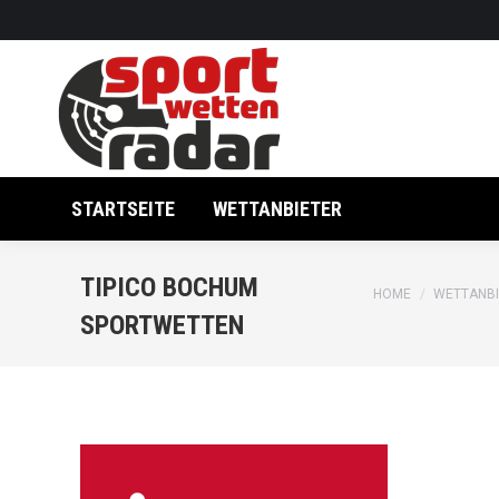
STARTSEITE
WETTANBIETER
TIPICO BOCHUM
You are here:
HOME
WETTANBI
SPORTWETTEN