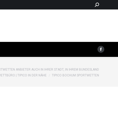
SEARCH:
STARTSEITE
WETTANBIETER
Faceboo
page
opens
in
new
window
Faceboo
page
opens
TWETTEN ANBIETER AUCH IN IHRER STADT, IN IHREM BUNDESLAND
in
ETTBÜRO | TIPICO IN DER NÄHE
TIPICO BOCHUM SPORTWETTEN
new
window