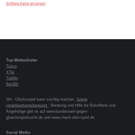
Größere Karte anzeigen
Top-Wettanbieter
Tipico
XTip
TipWin
Bet365
18+. Glücksspiel kann süchtig machen.
Spiele
verantwortungsbewusst
. Beratung und Hilfe für Betroffene und
Angehörige gibt es auf www.bundesweit-gegen-
gluecksspielsucht.de und www.check-dein-spiel.de.
Social Media