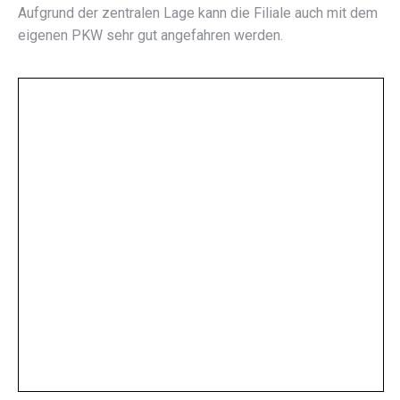
Aufgrund der zentralen Lage kann die Filiale auch mit dem
eigenen PKW sehr gut angefahren werden.