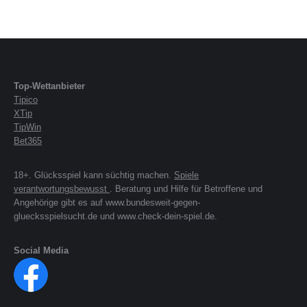
Top-Wettanbieter
Tipico
XTip
TipWin
Bet365
18+. Glücksspiel kann süchtig machen.
Spiele
verantwortungsbewusst
. Beratung und Hilfe für Betroffene und
Angehörige gibt es auf www.bundesweit-gegen-
gluecksspielsucht.de und www.check-dein-spiel.de.
Social Media