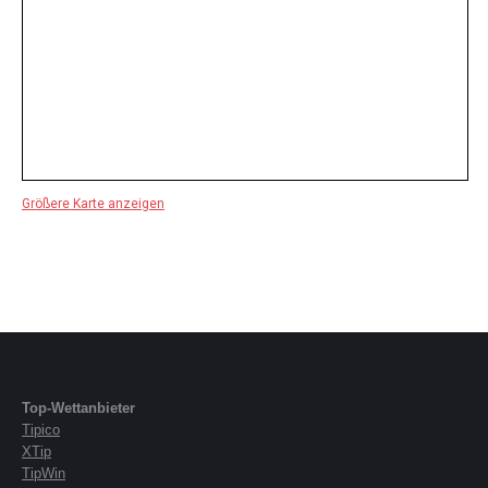
Größere Karte anzeigen
Top-Wettanbieter
Tipico
XTip
TipWin