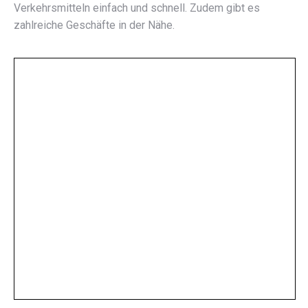
Verkehrsmitteln einfach und schnell. Zudem gibt es
zahlreiche Geschäfte in der Nähe.