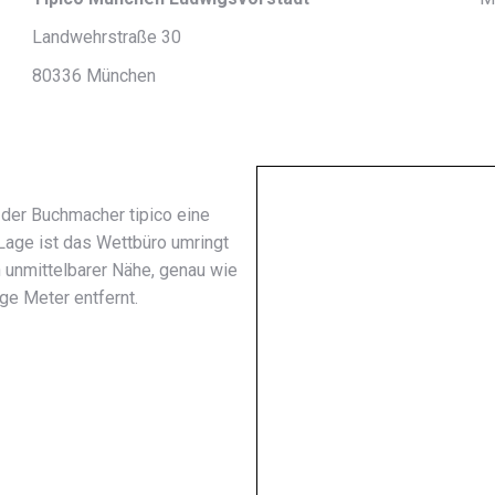
Landwehrstraße 30
80336 München
 der Buchmacher tipico eine
 Lage ist das Wettbüro umringt
n unmittelbarer Nähe, genau wie
ge Meter entfernt.