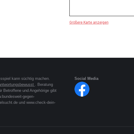
Größere Karte anzeigen
sspiel kann süchtig machen.
Social Media
rantwortungsbewusst
. Beratung
ür Betroffene und Angehörige gibt
w.bundesweit-gegen-
elsucht.de und www.check-dein-