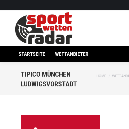
STARTSEITE
WETTANBIETER
TIPICO MÜNCHEN
You are here:
HOME
WETTANBI
LUDWIGSVORSTADT