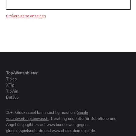
Größere Karte anzeigen
Top-Wettanbieter
Tipico
XTip
TipWin
Bet365
18+. Glücksspiel kann süchtig machen.
Spiele
verantwortungsbewusst
. Beratung und Hilfe für Betroffene und
Angehörige gibt es auf www.bundesweit-gegen-
gluecksspielsucht.de und www.check-dein-spiel.de.