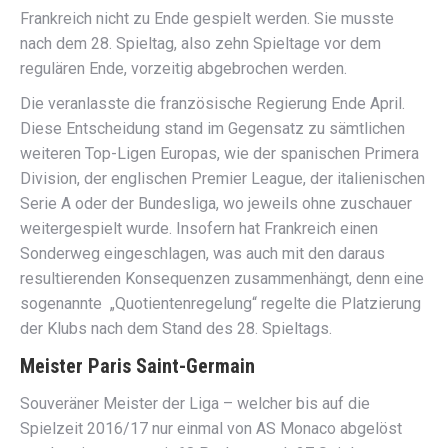
Frankreich nicht zu Ende gespielt werden. Sie musste
nach dem 28. Spieltag, also zehn Spieltage vor dem
regulären Ende, vorzeitig abgebrochen werden.
Die veranlasste die französische Regierung Ende April.
Diese Entscheidung stand im Gegensatz zu sämtlichen
weiteren Top-Ligen Europas, wie der spanischen Primera
Division, der englischen Premier League, der italienischen
Serie A oder der Bundesliga, wo jeweils ohne zuschauer
weitergespielt wurde. Insofern hat Frankreich einen
Sonderweg eingeschlagen, was auch mit den daraus
resultierenden Konsequenzen zusammenhängt, denn eine
sogenannte „Quotientenregelung“ regelte die Platzierung
der Klubs nach dem Stand des 28. Spieltags.
Meister Paris Saint-Germain
Souveräner Meister der Liga – welcher bis auf die
Spielzeit 2016/17 nur einmal von AS Monaco abgelöst