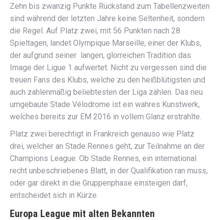
Zehn bis zwanzig Punkte Rückstand zum Tabellenzweiten
sind während der letzten Jahre keine Seltenheit, sondern
die Regel. Auf Platz zwei, mit 56 Punkten nach 28
Spieltagen, landet Olympique Marseille, einer der Klubs,
der aufgrund seiner langen, glorreichen Tradition das
Image der Ligue 1 aufwertet. Nicht zu vergessen sind die
treuen Fans des Klubs, welche zu den heißblütigsten und
auch zahlenmäßig beliebtesten der Liga zählen. Das neu
umgebaute Stade Vélodrome ist ein wahres Kunstwerk,
welches bereits zur EM 2016 in vollem Glanz erstrahlte.
Platz zwei berechtigt in Frankreich genauso wie Platz
drei, welcher an Stade Rennes geht, zur Teilnahme an der
Champions League. Ob Stade Rennes, ein international
recht unbeschriebenes Blatt, in der Qualifikation ran muss,
oder gar direkt in die Gruppenphase einsteigen darf,
entscheidet sich in Kürze.
Europa League mit alten Bekannten